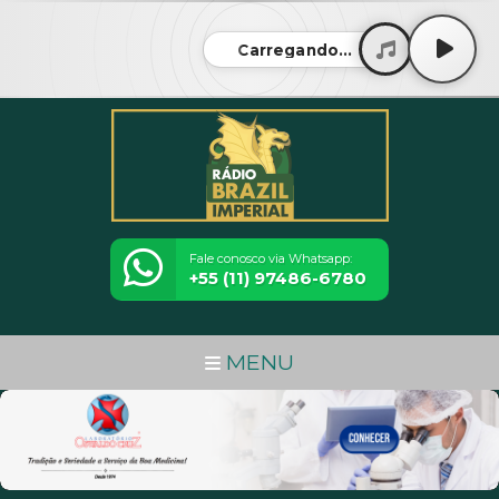
Carregando...
Fale conosco via Whatsapp:
+55 (11) 97486-6780
MENU