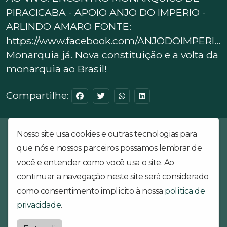
PIRACICABA - APOIO ANJO DO IMPERIO -
ARLINDO AMARO FONTE:
https://www.facebook.com/ANJODOIMPERI...
Monarquia já. Nova constituição e a volta da
monarquia ao Brasil!
Compartilhe:
Rádio Brazil Imperial é a 1º Rádio MONARQUISTA do Brazil. A
Nosso site usa cookies e outras tecnologias para
Rádio Brazil Imperial surge no cenário nacional para informar
que nós e nossos parceiros possamos lembrar de
realmente a verdadeira história do Brazil, com um conteúdo
inovador. Muita música, informação, notícia, cultura, história,
você e entender como você usa o site. Ao
minuto do Imperador, cobertura de eventos, palestras e muito
continuar a navegação neste site será considerado
mais. A Verdadeira história do Brazil, contada da forma que você
como consentimento implícito à nossa
política de
nunca ouviu. Rádio Brazil Imperial, "À frente do seu tempo!".
Idealização: César Jaques e Rogério Mendes.
privacidade
.
Webradiobrazilimperial