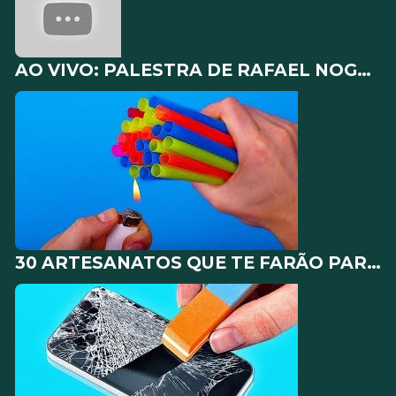
AO VIVO: PALESTRA DE RAFAEL NOGUEIRA - BRASIL PARALELO - ENCONTRO MONARQUICO DE PIRACICABA
30 ARTESANATOS QUE TE FARÃO PARECER SUPER DESCOLADO