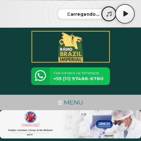
Carregando...
Fale conosco via Whatsapp:
+55 (11) 97486-6780
MENU